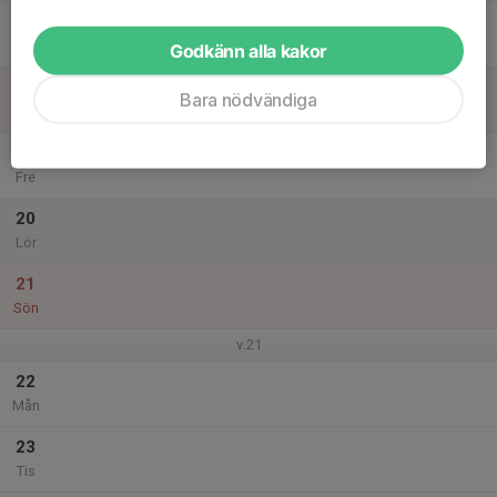
17
Ons
Godkänn alla kakor
18
Bara nödvändiga
Tor
19
Fre
20
Lör
21
Sön
v.21
22
Mån
23
Tis