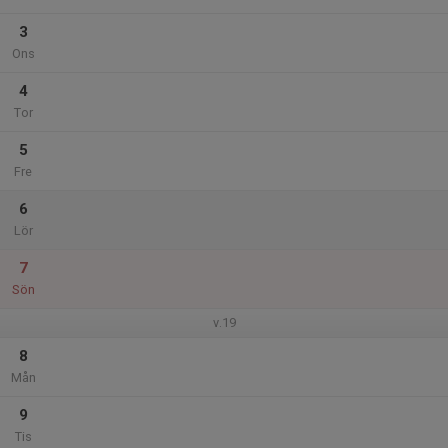
3
Ons
4
Tor
5
Fre
6
Lör
7
Sön
v.19
8
Mån
9
Tis