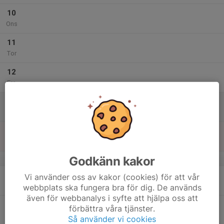
10
Ons
11
Tor
12
Fre
13
Lör
14
Sön
Godkänn kakor
v.20
15
Vi använder oss av kakor (cookies) för att vår
Mån
webbplats ska fungera bra för dig. De används
även för webbanalys i syfte att hjälpa oss att
16
förbättra våra tjänster.
Tis
Så använder vi cookies