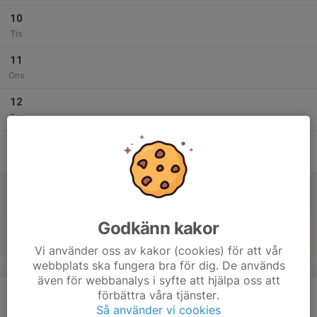
10
Tis
11
Ons
12
Tor
13
Fre
14
10:30
Skidskola
11:45
Lör
Bolleberget
Godkänn kakor
15
Sön
Vi använder oss av kakor (cookies) för att vår
webbplats ska fungera bra för dig. De används
v.3
även för webbanalys i syfte att hjälpa oss att
16
förbättra våra tjänster.
Mån
Så använder vi cookies