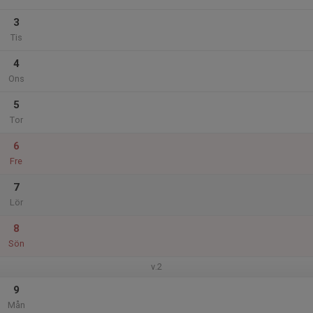
3
Tis
4
Ons
5
Tor
6
Fre
7
Lör
8
Sön
v.2
9
Mån