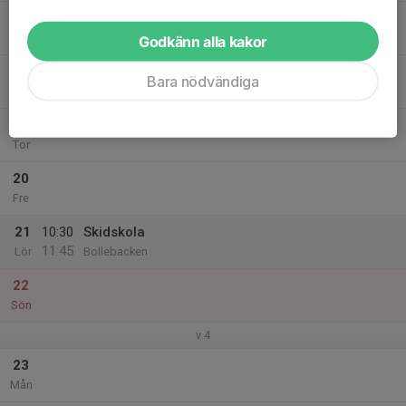
17
Tis
Godkänn alla kakor
18
Bara nödvändiga
Ons
19
Tor
20
Fre
21
10:30
Skidskola
11:45
Lör
Bollebacken
22
Sön
v.4
23
Mån