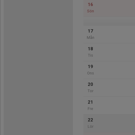
16
Sön
17
Mån
18
Tis
19
Ons
20
Tor
21
Fre
22
Lör