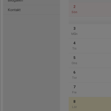
Bildgalleri
2
Kontakt
Sön
3
Mån
4
Tis
5
Ons
6
Tor
7
Fre
8
Lör