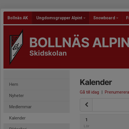
Bollnäs AK
Ungdomsgrupper Alpint
Snowboard
F
BOLLNÄS ALPI
Skidskolan
Kalender
Hem
Gå till idag
|
Prenumerer
Nyheter
Medlemmar
Kalender
1
Lör