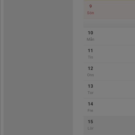
9
Sön
10
Mån
11
Tis
12
Ons
13
Tor
14
Fre
15
Lör