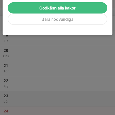
Sön
Godkänn alla kakor
v.51
Bara nödvändiga
18
18:00
Träning
19:00
Mån
Bolleberget
19
Tis
20
Ons
21
Tor
22
Fre
23
Lör
24