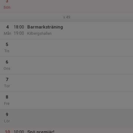
3
Sön
v.49
4
18:00
Barmarksträning
19:00
Mån
Kilbergshallen
5
Tis
6
Ons
7
Tor
8
Fre
9
Lör
10
10:00
Snö premiär!