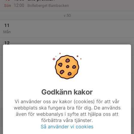
12:00
Sön
Bolleberget Barnbacken
v.50
11
Mån
12
Tis
13
17:30
Blandad träning fortsättnings och u8 u10
18:30
Ons
Bolleberget Barnbacken
14
Tor
Godkänn kakor
15
Vi använder oss av kakor (cookies) för att vår
Fre
webbplats ska fungera bra för dig. De används
även för webbanalys i syfte att hjälpa oss att
16
förbättra våra tjänster.
Lör
Så använder vi cookies
17