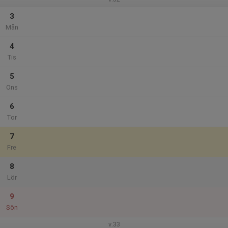
3
Mån
4
Tis
5
Ons
6
Tor
7
Fre
8
Lör
9
Sön
v.33