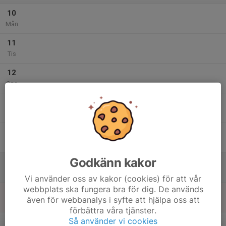
10
Mån
11
Tis
12
Ons
13
Tor
14
Fre
Godkänn kakor
15
Lör
Vi använder oss av kakor (cookies) för att vår
webbplats ska fungera bra för dig. De används
16
även för webbanalys i syfte att hjälpa oss att
Sön
förbättra våra tjänster.
v.34
Så använder vi cookies