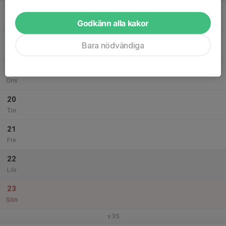
17
Mån
Godkänn alla kakor
18
Bara nödvändiga
Tis
19
Ons
20
Tor
21
Fre
22
Lör
23
Sön
v.35