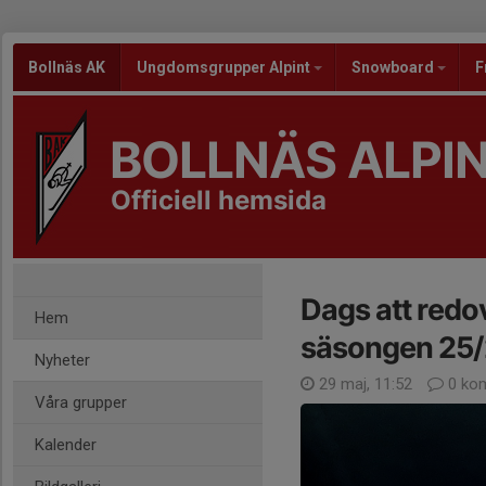
Bollnäs AK
Ungdomsgrupper Alpint
Snowboard
F
BOLLNÄS ALPI
Officiell hemsida
Dags att redo
Hem
säsongen 25
Nyheter
29 maj, 11:52
0 ko
Våra grupper
Kalender