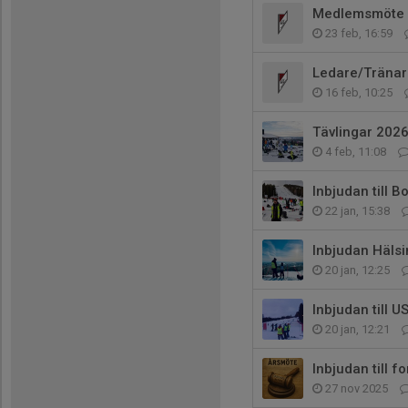
Medlemsmöte 2
23 feb, 16:59
Ledare/Tränar
16 feb, 10:25
Tävlingar 202
4 feb, 11:08
Inbjudan till 
22 jan, 15:38
Inbjudan Häls
20 jan, 12:25
Inbjudan till 
20 jan, 12:21
Inbjudan till 
27 nov 2025