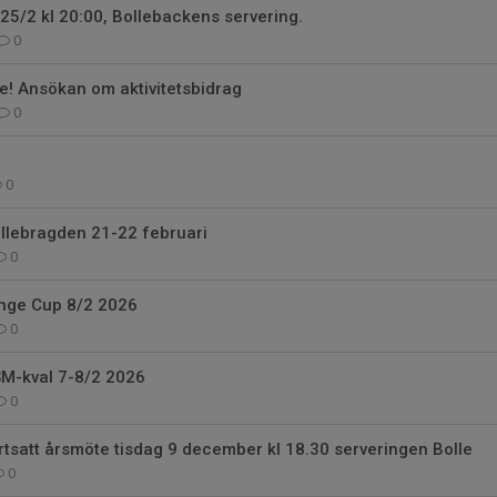
5/2 kl 20:00, Bollebackens servering.
0
e! Ansökan om aktivitetsbidrag
0
6
0
Bollebragden 21-22 februari
0
inge Cup 8/2 2026
0
USM-kval 7-8/2 2026
0
fortsatt årsmöte tisdag 9 december kl 18.30 serveringen Bolle
0