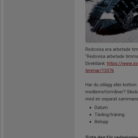
Redovisa era arbetade tim
"Redovisa arbetade timma
Direktlänk:
https://www.sv
timmar/13376
Har du utlägg eller kvitto
medlemsförmåner? Skicka 
med en separat sammanstä
Datum
Tävling/träning
Belopp
Sista dag för redovisnin