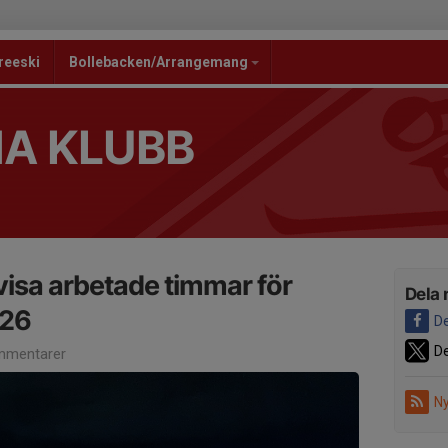
reeski
Bollebacken/Arrangemang
NA KLUBB
visa arbetade timmar för
Dela 
/26
De
De
mmentarer
Ny