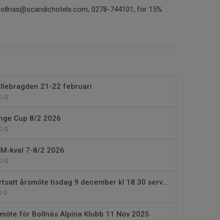
.bollnas@scandichotels.com, 0278-744101, för 15%
Bollebragden 21-22 februari
0
inge Cup 8/2 2026
0
USM-kval 7-8/2 2026
0
Inbjudan till fortsatt årsmöte tisdag 9 december kl 18.30 serveringen Bolle
0
årsmöte för Bollnäs Alpina Klubb 11 Nov 2025