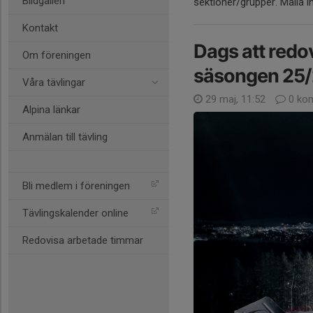
Bildgalleri
sektioner/grupper. Maila i
Kontakt
Dags att redo
Om föreningen
säsongen 25
Våra tävlingar
29 maj, 11:52
0 ko
Alpina länkar
Anmälan till tävling
Bli medlem i föreningen
Tävlingskalender online
Redovisa arbetade timmar