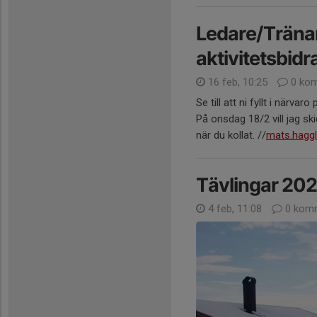
Ledare/Träna
aktivitetsbidr
16 feb, 10:25
0 kom
Se till att ni fyllt i närva
På onsdag 18/2 vill jag sk
när du kollat. //
mats.hagg
Tävlingar 20
4 feb, 11:08
0 komm