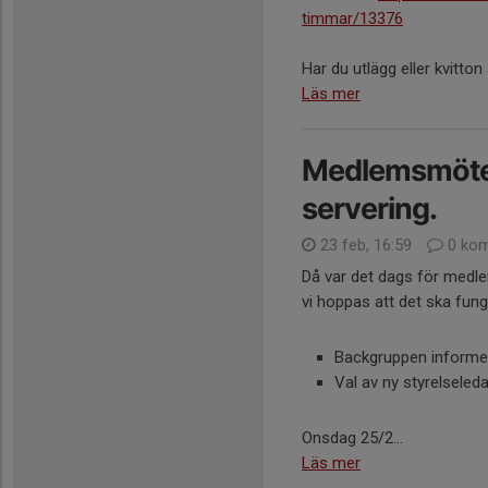
timmar/13376
Har du utlägg eller kvitton
Läs mer
Medlemsmöte 
servering.
23 feb, 16:59
0 kom
Då var det dags för med
vi hoppas att det ska fun
Backgruppen informe
Val av ny styrelseled
Onsdag 25/2...
Läs mer