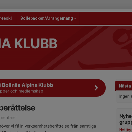
reeski
Bollebacken/Arrangemang
NA KLUBB
i Bollnäs Alpina Klubb
Nästa 
rupper och medlemskap
Ingen 
erättelse
Nyhet
mentarer
grup
höver vi få in verksamhetsberättelse från samtliga
Nyttig