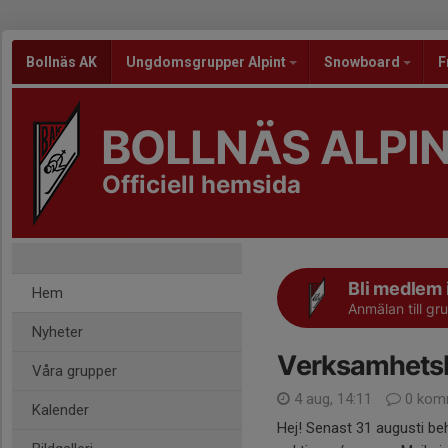
Bollnäs AK
Ungdomsgrupper Alpint
Snowboard
F
BOLLNÄS ALPI
Officiell hemsida
Bli medlem 
Hem
Anmälan till g
Nyheter
Verksamhetsb
Våra grupper
4 aug, 14:11
0 kom
Kalender
Hej! Senast 31 augusti be