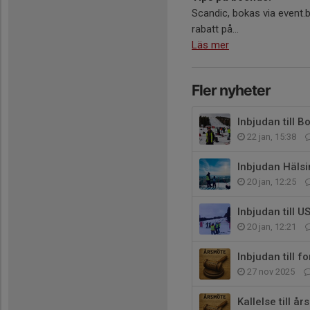
Scandic, bokas via event
rabatt på...
Läs mer
Fler nyheter
Inbjudan till 
22 jan, 15:38
Inbjudan Häls
20 jan, 12:25
Inbjudan till 
20 jan, 12:21
27 nov 2025
Kallelse till 