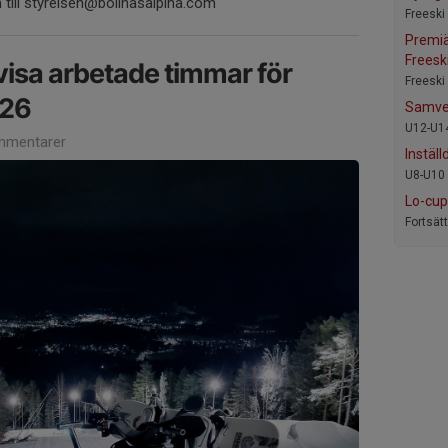
n till styrelsen@bollnasalpina.com
Freeski
Premiä
Freesk
visa arbetade timmar för
Freeski
/26
Samve
U12-U1
mmentarer
Inställ
U8-U10 
Lo-cup
Fortsät