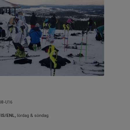
 U8-U16
FIS/ENL,
lördag & söndag.