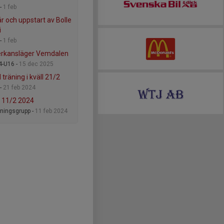
 -
1 feb
r och uppstart av Bolle
i
 -
1 feb
rkansläger Vemdalen
4-U16 -
15 dec 2025
d träning i kväll 21/2
-
21 feb 2024
 11/2 2024
tningsgrupp -
11 feb 2024