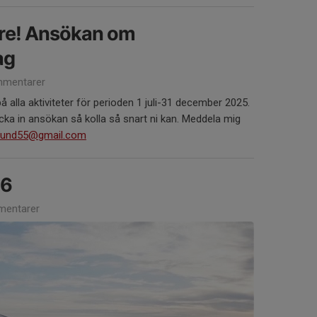
re! Ansökan om
ag
mentarer
ro på alla aktiviteter för perioden 1 juli-31 december 2025.
icka in ansökan så kolla så snart ni kan. Meddela mig
lund55@gmail.com
26
entarer