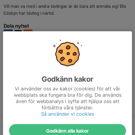
Vill man va med i andra tävlingar är de bara att anmäla sig! Bla
Edsbyn har tävling i närtid.
Dela nyhet
Kommentarer
Godkänn kakor
Tidigare nyheter
Vi använder oss av kakor (cookies) för att vår
webbplats ska fungera bra för dig. De används
även för webbanalys i syfte att hjälpa oss att
Inställd träning i kväll 21/2
förbättra våra tjänster.
21 feb 2024
0
Så använder vi cookies
Förtydligande ang Lo-cupen på söndag!
7 feb 2024
0
Godkänn alla kakor