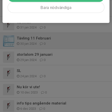
Söker funktionärer
Bara nödvändiga
2 feb 2024
0
SL ikväll
31 jan 2024
0
Tävling 11 Februari
30 jan 2024
0
storlalom 29 januari
29 jan 2024
0
SL
24 jan 2024
0
Nu kör vi ute!
10 dec 2023
0
info tips angående material
6 dec 2023
0