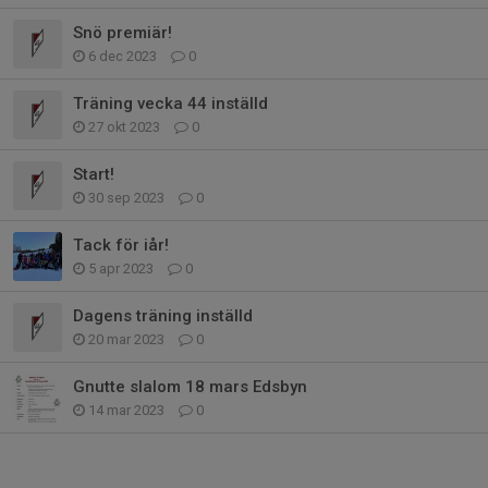
Snö premiär!
6 dec 2023
0
Träning vecka 44 inställd
27 okt 2023
0
Start!
30 sep 2023
0
Tack för iår!
5 apr 2023
0
Dagens träning inställd
20 mar 2023
0
Gnutte slalom 18 mars Edsbyn
14 mar 2023
0