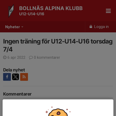
BOLLNÄS ALPINA KLUBB
U12-U14-U16
Logga in
Nyheter
Ingen träning för U12-U14-U16 torsdag
7/4
6 apr 2022
0 kommentarer
Dela nyhet
Kommentarer