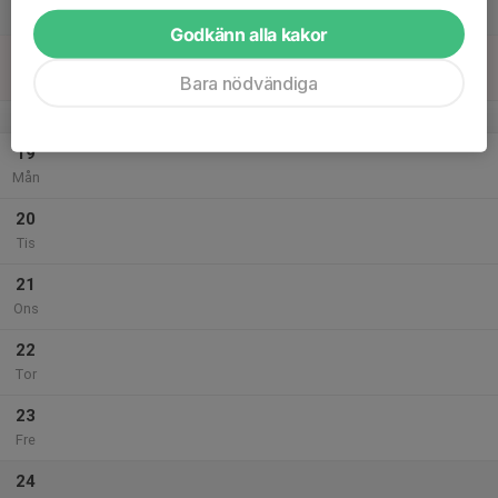
Lör
Godkänn alla kakor
18
Sön
Bara nödvändiga
v.21
19
Mån
20
Tis
21
Ons
22
Tor
23
Fre
24