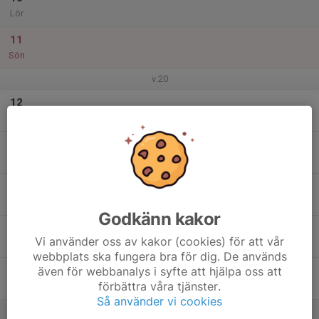
Lör
11
Sön
v.20
12
Mån
13
Tis
14
Ons
Godkänn kakor
15
Vi använder oss av kakor (cookies) för att vår
Tor
webbplats ska fungera bra för dig. De används
även för webbanalys i syfte att hjälpa oss att
16
förbättra våra tjänster.
Fre
Så använder vi cookies
17