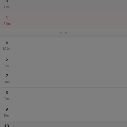
3
Lör
4
Sön
v.19
5
Mån
6
Tis
7
Ons
8
Tor
9
Fre
10