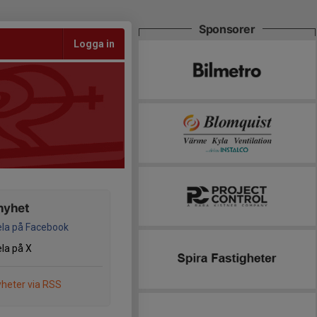
Sponsorer
Logga in
nyhet
la på Facebook
la på X
heter via RSS