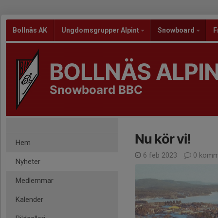
Bollnäs AK
Ungdomsgrupper Alpint
Snowboard
F
BOLLNÄS ALPI
Snowboard BBC
Nu kör vi!
Hem
6 feb 2023
0 komm
Nyheter
Medlemmar
Kalender