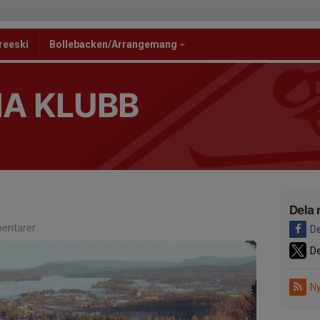
reeski
Bollebacken/Arrangemang
NA KLUBB
Dela 
entarer
De
De
Ny