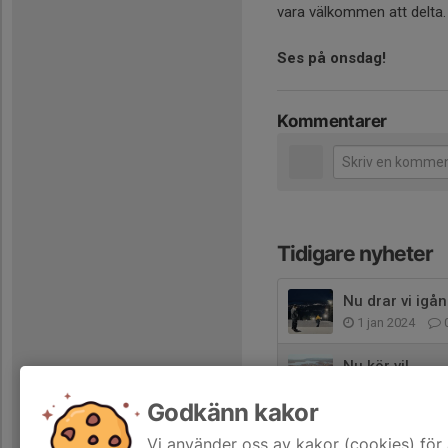
vara välkommen att delta.
Ses på onsdag!
Kommentarer
Tidigare nyheter
Nu drar vi igån
1 jan 2024
Nu kör vi!
6 feb 2023
Godkänn kakor
Start av snow
Vi använder oss av kakor (cookies) för 