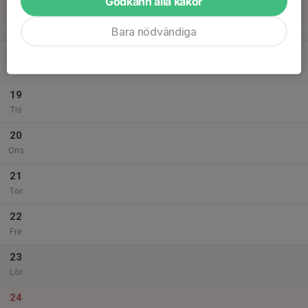
Godkänn alla kakor
Sön
Bara nödvändiga
v.47
18
Mån
19
Tis
20
Ons
21
Tor
22
Fre
23
Lör
24