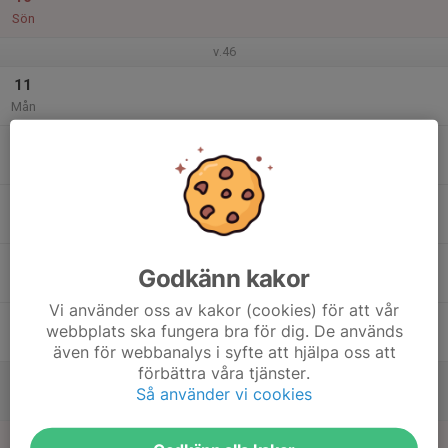
Sön
v.46
11
Mån
12
Tis
13
Ons
14
Godkänn kakor
Tor
Vi använder oss av kakor (cookies) för att vår
15
webbplats ska fungera bra för dig. De används
Fre
även för webbanalys i syfte att hjälpa oss att
förbättra våra tjänster.
16
Så använder vi cookies
Lör
17