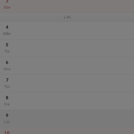
3
Sön
v.45
4
Mån
5
Tis
6
Ons
7
Tor
8
Fre
9
Lör
10