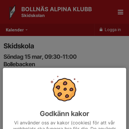
BOLLNÄS ALPINA KLUBB
Skidskolan
Logga in
Kalender
Skidskola
Söndag 15 mar, 09:30-11:00
Bollebacken
Samling: 09:30, Skidskoleskylten utanför skidhyran
Godkänn kakor
Vi använder oss av kakor (cookies) för att vår
webbplats ska fungera bra för dig. De används