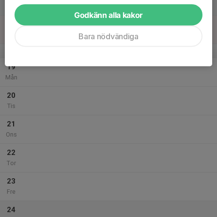
Lör
Godkänn alla kakor
18
Sön
Bara nödvändiga
v.21
19
Mån
20
Tis
21
Ons
22
Tor
23
Fre
24