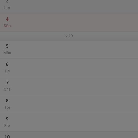
3
Lör
4
Sön
v.19
5
Mån
6
Tis
7
Ons
8
Tor
9
Fre
10