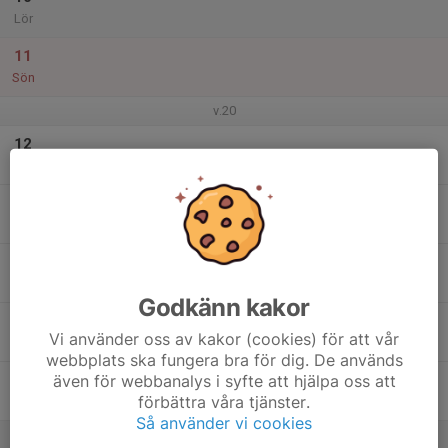
Lör
11
Sön
v.20
12
Mån
13
Tis
14
Ons
Godkänn kakor
15
Vi använder oss av kakor (cookies) för att vår
Tor
webbplats ska fungera bra för dig. De används
även för webbanalys i syfte att hjälpa oss att
16
förbättra våra tjänster.
Fre
Så använder vi cookies
17