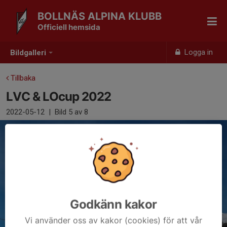
BOLLNÄS ALPINA KLUBB
Officiell hemsida
Logga in
Bildgalleri
Tillbaka
LVC & LOcup 2022
2022-05-12
|
Bild
5
av 8
Godkänn kakor
Vi använder oss av kakor (cookies) för att vår