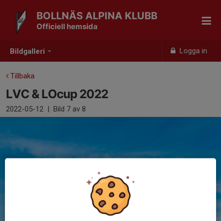
BOLLNÄS ALPINA KLUBB
Officiell hemsida
Logga in
Bildgalleri
Tillbaka
LVC & LOcup 2022
2022-05-12
|
Bild
7
av 8