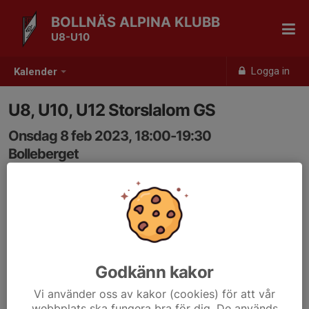
BOLLNÄS ALPINA KLUBB
U8-U10
Logga in
Kalender
U8, U10, U12 Storslalom GS
Onsdag 8 feb 2023, 18:00-19:30
Bolleberget
Samling: 18:00, Utanför värmesstugan/serveringen
Godkänn kakor
Vi använder oss av kakor (cookies) för att vår
webbplats ska fungera bra för dig. De används