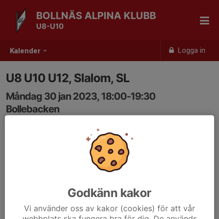
BOLLNÄS ALPINA KLUBB
U8-U10
Logga in
Kalender
U8 U10 U12, Slalom, SL
Måndag 30 jan 2023, 18:00-19:30
Bollebacken
Samling: 18:00, Utanför värmestugan/serveringen
Godkänn kakor
Vi använder oss av kakor (cookies) för att vår
webbplats ska fungera bra för dig. De används