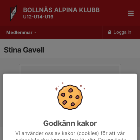
BOLLNÄS ALPINA KLUBB
U12-U14-U16
Logga in
Medlemmar
Stina Gavell
Godkänn kakor
Vi använder oss av kakor (cookies) för att vår
webbplats ska fungera bra för dig. De används
Ålder
16 år