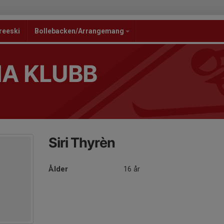
reeski
Bollebacken/Arrangemang
NA KLUBB
Siri Thyrèn
Ålder
16 år