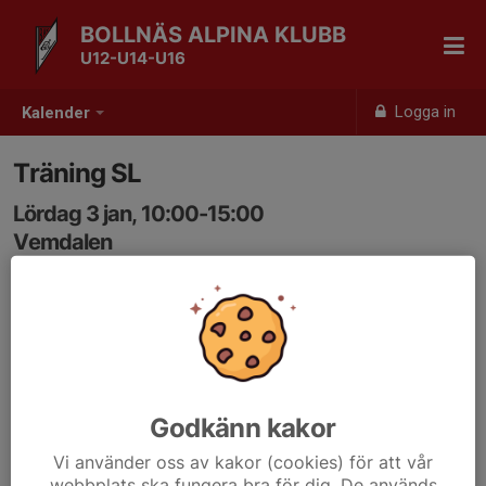
BOLLNÄS ALPINA KLUBB
U12-U14-U16
Logga in
Kalender
Träning SL
Lördag 3 jan, 10:00-15:00
Vemdalen
Samling: 10:00
Godkänn kakor
Vi använder oss av kakor (cookies) för att vår
webbplats ska fungera bra för dig. De används