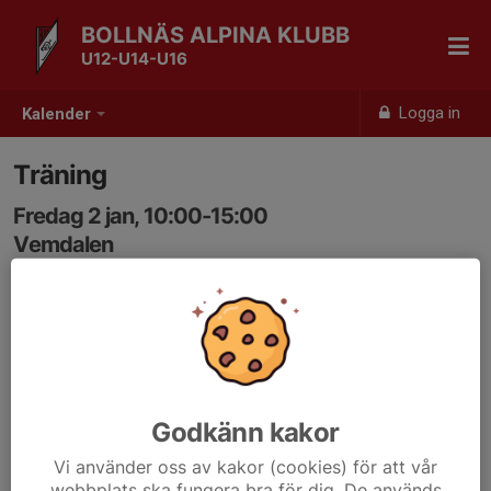
BOLLNÄS ALPINA KLUBB
U12-U14-U16
Logga in
Kalender
Träning
Fredag 2 jan, 10:00-15:00
Vemdalen
Samling: 10:00
Godkänn kakor
Vi använder oss av kakor (cookies) för att vår
webbplats ska fungera bra för dig. De används