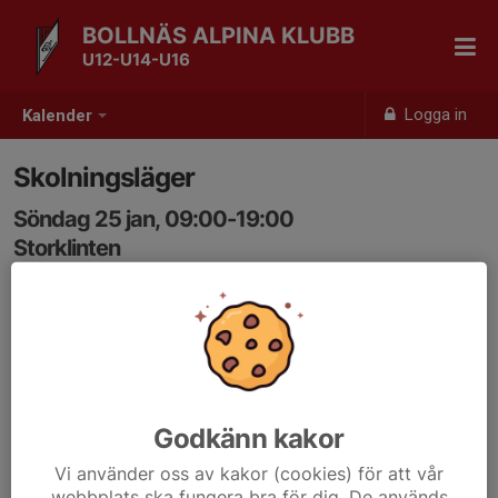
BOLLNÄS ALPINA KLUBB
U12-U14-U16
Logga in
Kalender
Skolningsläger
Söndag 25 jan, 09:00-19:00
Storklinten
Samling: 09:00
Godkänn kakor
Vi använder oss av kakor (cookies) för att vår
webbplats ska fungera bra för dig. De används