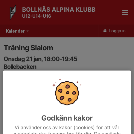
BOLLNÄS ALPINA KLUBB
U12-U14-U16
Logga in
Kalender
Träning Slalom
Onsdag 21 jan, 18:00-19:45
Bollebacken
Samling: 18:00
Godkänn kakor
Vi använder oss av kakor (cookies) för att vår
webbplats ska fungera bra för dig. De används