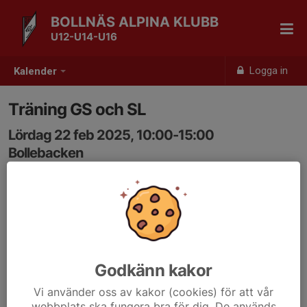
BOLLNÄS ALPINA KLUBB
U12-U14-U16
Logga in
Kalender
Träning GS och SL
Lördag 22 feb 2025, 10:00-15:00
Bollebacken
Samling: 10:00
Godkänn kakor
Vi använder oss av kakor (cookies) för att vår
webbplats ska fungera bra för dig. De används