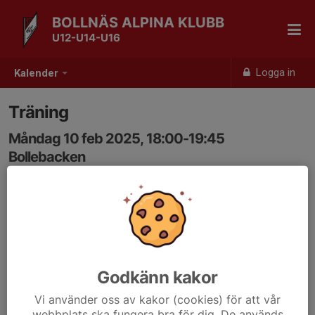
BOLLNÄS ALPINA KLUBB
U12-U14-U16
Logga in
Kalender
Träning
Måndag 10 feb 2025, 18:00-19:45
Bollebacken
Samling: 18:00
Godkänn kakor
Vi använder oss av kakor (cookies) för att vår
webbplats ska fungera bra för dig. De används