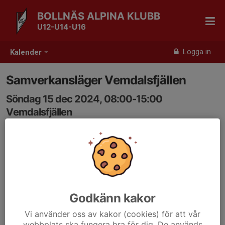
BOLLNÄS ALPINA KLUBB
U12-U14-U16
Logga in
Kalender
Samverkansläger Vemdalsfjällen
Söndag 15 dec 2024, 08:00-15:00
Vemdalsfjällen
Samling: 08:00
Godkänn kakor
Vi använder oss av kakor (cookies) för att vår
webbplats ska fungera bra för dig. De används