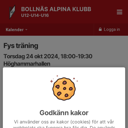
BOLLNÄS ALPINA KLUBB
U12-U14-U16
Logga in
Kalender
Fys träning
Torsdag 24 okt 2024, 18:00-19:30
Höghammarhallen
Samling: 18:00
Godkänn kakor
Vi använder oss av kakor (cookies) för att vår
webbplats ska fungera bra för dig. De används