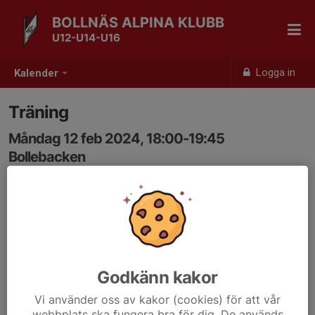
BOLLNÄS ALPINA KLUBB
U12-U14-U16
Logga in
Kalender
Träning
Måndag 12 feb 2024, 18:00-19:45
Bollebacken
Samling: 18:00
Godkänn kakor
Vi använder oss av kakor (cookies) för att vår
webbplats ska fungera bra för dig. De används