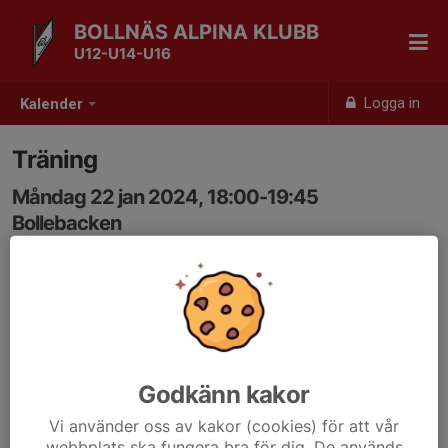
BOLLNÄS ALPINA KLUBB
U12-U14-U16
Logga in
Kalender
Träning
Måndag 22 jan 2024, 18:00-19:45
Bollebacken
Samling: 18:00
Godkänn kakor
Vi använder oss av kakor (cookies) för att vår
webbplats ska fungera bra för dig. De används