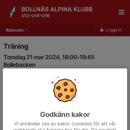
BOLLNÄS ALPINA KLUBB
U12-U14-U16
Logga in
Kalender
Träning
Torsdag 21 mar 2024, 18:00-19:45
Bollebacken
Samling: 18:00
Godkänn kakor
Vi använder oss av kakor (cookies) för att vår
webbplats ska fungera bra för dig. De används