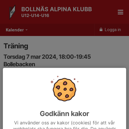
BOLLNÄS ALPINA KLUBB
U12-U14-U16
Logga in
Kalender
Träning
Torsdag 7 mar 2024, 18:00-19:45
Bollebacken
Samling: 18:00
Godkänn kakor
Vi använder oss av kakor (cookies) för att vår
webbplats ska fungera bra för dig. De används