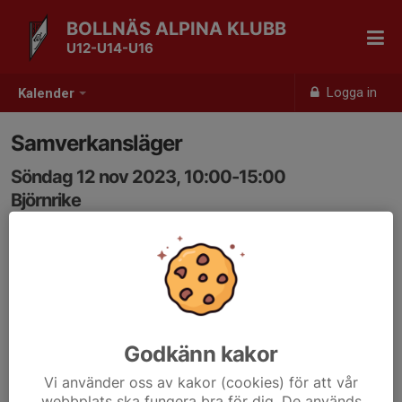
BOLLNÄS ALPINA KLUBB
U12-U14-U16
Logga in
Kalender
Samverkansläger
Söndag 12 nov 2023, 10:00-15:00
Björnrike
Samling: 10:00
Godkänn kakor
Vi använder oss av kakor (cookies) för att vår
webbplats ska fungera bra för dig. De används