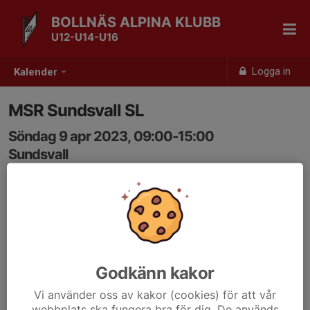
BOLLNÄS ALPINA KLUBB
U12-U14-U16
Logga in
Kalender
MSR Sundsvall SL
Söndag 9 apr 2023, 09:00-15:00
Sundsvall
Samling: 09:00
Godkänn kakor
Vi använder oss av kakor (cookies) för att vår
webbplats ska fungera bra för dig. De används