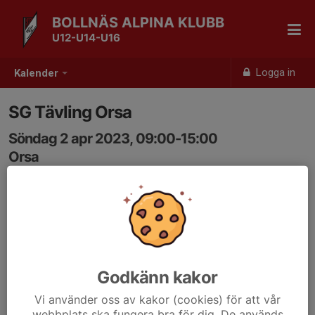
BOLLNÄS ALPINA KLUBB
U12-U14-U16
Logga in
Kalender
SG Tävling Orsa
Söndag 2 apr 2023, 09:00-15:00
Orsa
Samling: 09:00
Godkänn kakor
Vi använder oss av kakor (cookies) för att vår
webbplats ska fungera bra för dig. De används