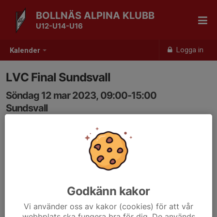
BOLLNÄS ALPINA KLUBB
U12-U14-U16
Logga in
Kalender
LVC Final Sundsvall
Söndag 12 mar 2023, 09:00-15:00
Sundsvall
Samling: 09:00
Godkänn kakor
Vi använder oss av kakor (cookies) för att vår
webbplats ska fungera bra för dig. De används