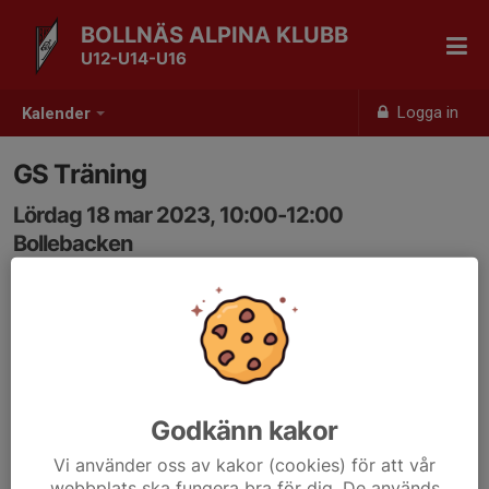
BOLLNÄS ALPINA KLUBB
U12-U14-U16
Logga in
Kalender
GS Träning
Lördag 18 mar 2023, 10:00-12:00
Bollebacken
Samling: 10:00, SL Träning
Godkänn kakor
Vi använder oss av kakor (cookies) för att vår
webbplats ska fungera bra för dig. De används