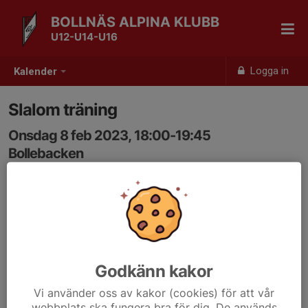
BOLLNÄS ALPINA KLUBB
U12-U14-U16
Logga in
Kalender
Slalom träning
Onsdag 8 feb 2023, 18:00-19:45
Bollebacken
Samling: 18:00
Godkänn kakor
Vi använder oss av kakor (cookies) för att vår
webbplats ska fungera bra för dig. De används