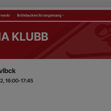
reeski
Bollebacken/Arrangemang
NA KLUBB
vlbck
2, 16:00-17:45