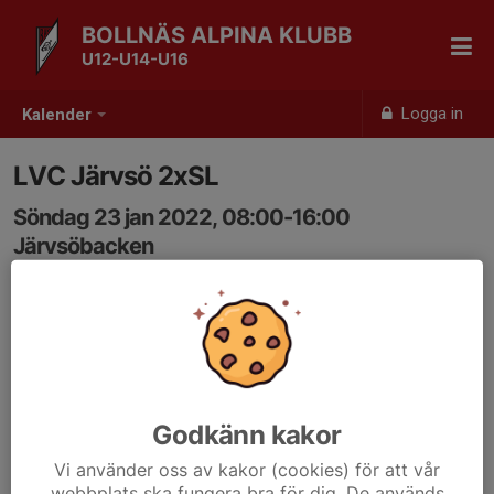
BOLLNÄS ALPINA KLUBB
U12-U14-U16
Logga in
Kalender
LVC Järvsö 2xSL
Söndag 23 jan 2022, 08:00-16:00
Järvsöbacken
Samling: 08:00
Godkänn kakor
Vi använder oss av kakor (cookies) för att vår
webbplats ska fungera bra för dig. De används