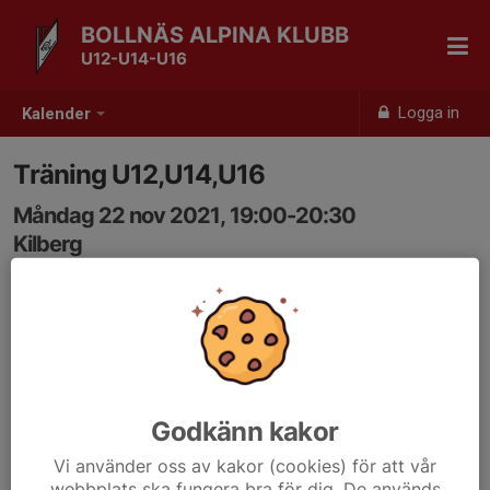
BOLLNÄS ALPINA KLUBB
U12-U14-U16
Logga in
Kalender
Träning U12,U14,U16
Måndag 22 nov 2021, 19:00-20:30
Kilberg
Samling: 19:00
Godkänn kakor
Vi använder oss av kakor (cookies) för att vår
webbplats ska fungera bra för dig. De används