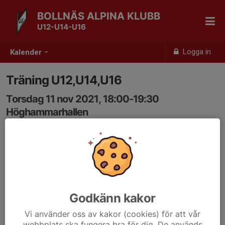
BOLLNÄS ALPINA KLUBB
U12-U14-U16
Logga in
Kalender
Träning U12,U14,U16
Torsdag 11 nov 2021, 18:00-19:30
Höghammarhallen
Samling: 18:00
Godkänn kakor
Vi använder oss av kakor (cookies) för att vår
webbplats ska fungera bra för dig. De används