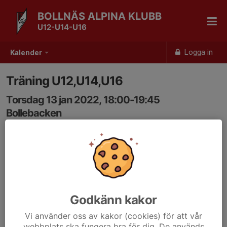
BOLLNÄS ALPINA KLUBB
U12-U14-U16
Logga in
Kalender
Träning U12,U14,U16
Torsdag 13 jan 2022, 18:00-19:45
Bollebacken
Samling: 18:00
Godkänn kakor
Vi använder oss av kakor (cookies) för att vår
webbplats ska fungera bra för dig. De används