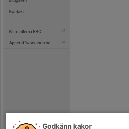
Bildgalleri
Kontakt
Bli medlem i BBC
Appertiffworkshop.se
Godkänn kakor