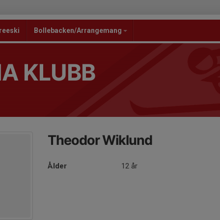
reeski
Bollebacken/Arrangemang
NA KLUBB
Theodor Wiklund
Ålder
12 år