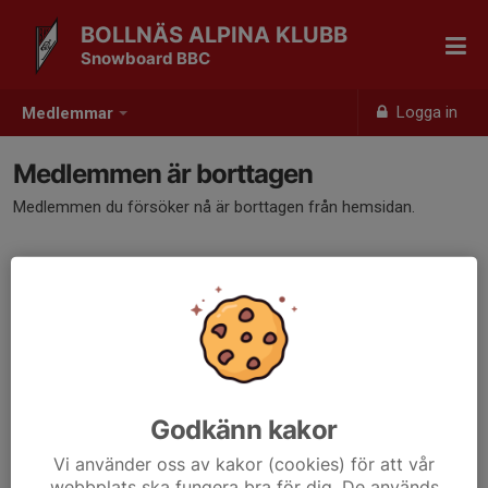
BOLLNÄS ALPINA KLUBB
Snowboard BBC
Logga in
Medlemmar
Medlemmen är borttagen
Medlemmen du försöker nå är borttagen från hemsidan.
Godkänn kakor
Vi använder oss av kakor (cookies) för att vår
webbplats ska fungera bra för dig. De används