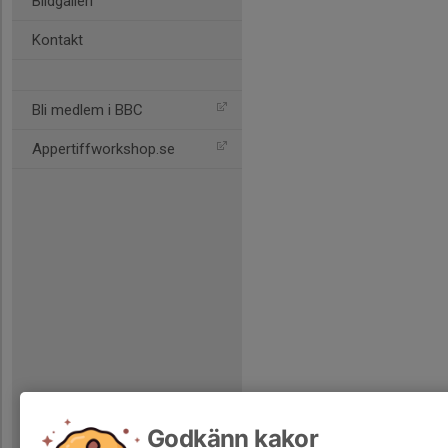
Bildgalleri
Kontakt
Bli medlem i BBC
Appertiffworkshop.se
Godkänn kakor