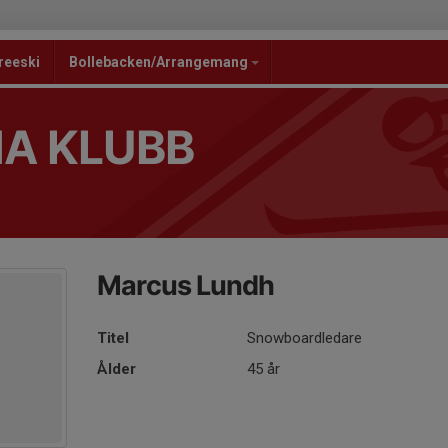
reeski
Bollebacken/Arrangemang
NA KLUBB
Marcus Lundh
Titel
Snowboardledare
Ålder
45 år