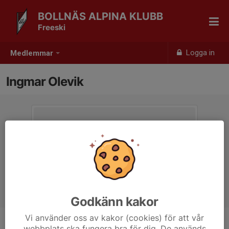
BOLLNÄS ALPINA KLUBB
Freeski
Logga in
Medlemmar
Ingmar Olevik
Godkänn kakor
Vi använder oss av kakor (cookies) för att vår
webbplats ska fungera bra för dig. De används
Ålder
12 år