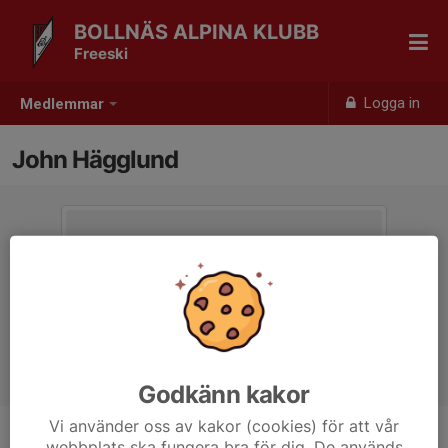
BOLLNÄS ALPINA KLUBB
Freeski
Logga in
Medlemmar
John Hägglund
Godkänn kakor
Vi använder oss av kakor (cookies) för att vår
webbplats ska fungera bra för dig. De används
Ålder
12 år