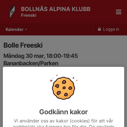
BOLLNÄS ALPINA KLUBB
Freeski
Logga in
Kalender
Bolle Freeski
Måndag 30 mar, 18:00-19:45
Bananbacken/Parken
Samling: 18:00, Värmestugan
Godkänn kakor
Vi använder oss av kakor (cookies) för att vår
webbplats ska fungera bra för dig. De används