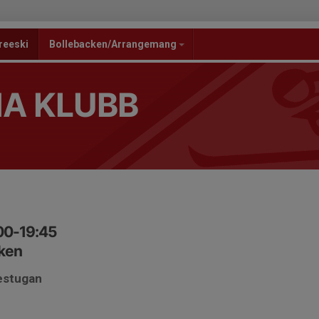
reeski
Bollebacken/Arrangemang
NA KLUBB
00-19:45
ken
estugan